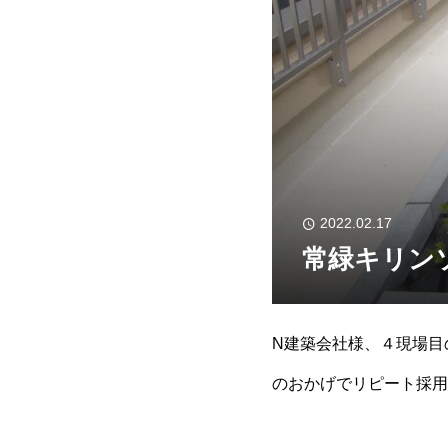
2022.02.17
常緑キリン
N建築会社様、４現場目
のおかげでリピート採用
倍程度，常緑キリンソウ