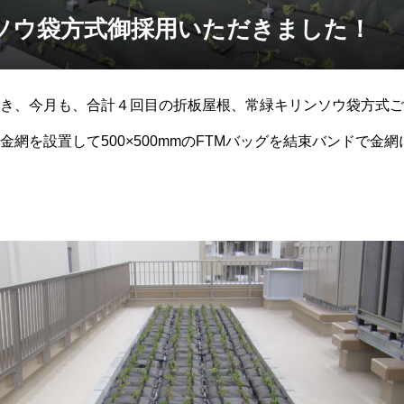
ソウ袋方式御採用いただきました！
き、今月も、合計４回目の折板屋根、常緑キリンソウ袋方式ご
金網を設置して500×500mmのFTMバッグを結束バンドで金