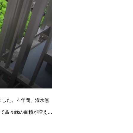
ました。４年間、潅水無
て益々緑の面積が増えて