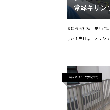
常緑キリン
Ｓ建設会社様 先月に続
した！先月は、メッシュ
は、谷に250×1,
常緑キリンソウ袋方式