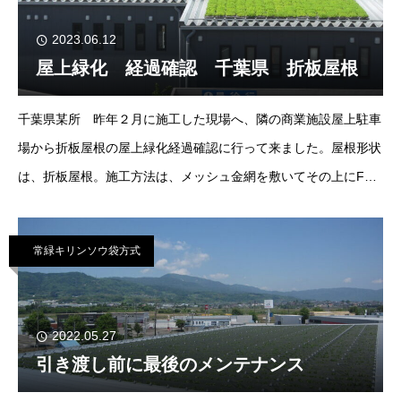
2023.06.12
屋上緑化 経過確認 千葉県 折板屋根
千葉県某所 昨年２月に施工した現場へ、隣の商業施設屋上駐車
場から折板屋根の屋上緑化経過確認に行って来ました。屋根形状
は、折板屋根。施工方法は、メッシュ金網を敷いてその上にFTM
バッグを設置。いつものように無潅水。ご覧と通り全面緑で覆い
尽くされてい
常緑キリンソウ袋方式
2022.05.27
引き渡し前に最後のメンテナンス