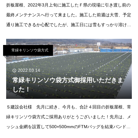
折板屋根、2022年3月上旬に施工したＦ県の現場に引き渡し前の
最終メンテナンスへ行って来ました。施工した前週は大雪、予定
通り施工できるか心配でしたが、施工日には雪もすっかり溶け、
安定した天候で順調に作業がおわりました。あれから２ヶ月と２
週間程度が過ぎましたが、ごらんのとおり、常
常緑キリンソウ袋方式
2022.03.14
常緑キリンソウ袋方式御採用いただきま
した！
Ｓ建設会社様 先月に続き、今月も、合計４回目の折板屋根、常
緑キリンソウ袋方式ご採用ありがとうございました！先月は、メ
ッシュ金網を設置して500×500mmのFTMバッグを結束バンドで
金網に固定する仕様。今月は、谷に250×1,