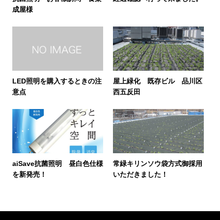
成屋様
LED照明を購入するときの注
屋上緑化 既存ビル 品川区
意点
西五反田
aiSave抗菌照明 昼白色仕様
常緑キリンソウ袋方式御採用
を新発売！
いただきました！